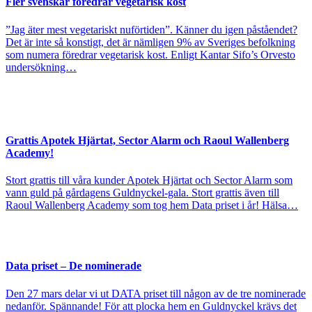
Fler svenskar föredrar vegetarisk kost
”Jag äter mest vegetariskt nuförtiden”. Känner du igen påståendet?
Det är inte så konstigt, det är nämligen 9% av Sveriges befolkning
som numera föredrar vegetarisk kost. Enligt Kantar Sifo’s Orvesto
undersökning…
Grattis Apotek Hjärtat, Sector Alarm och Raoul Wallenberg
Academy!
Stort grattis till våra kunder Apotek Hjärtat och Sector Alarm som
vann guld på gårdagens Guldnyckel-gala. Stort grattis även till
Raoul Wallenberg Academy som tog hem Data priset i år! Hälsa…
Data priset – De nominerade
Den 27 mars delar vi ut DATA priset till någon av de tre nominerade
nedanför. Spännande! För att plocka hem en Guldnyckel krävs det