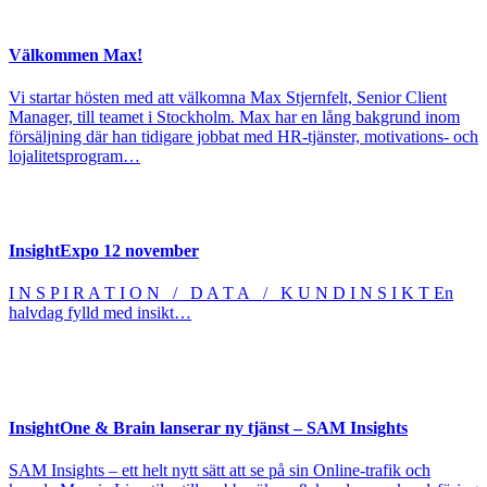
Välkommen Max!
Vi startar hösten med att välkomna Max Stjernfelt, Senior Client
Manager, till teamet i Stockholm. Max har en lång bakgrund inom
försäljning där han tidigare jobbat med HR-tjänster, motivations- och
lojalitetsprogram…
InsightExpo 12 november
I N S P I R A T I O N / D A T A / K U N D I N S I K T En
halvdag fylld med insikt…
InsightOne & Brain lanserar ny tjänst – SAM Insights
SAM Insights – ett helt nytt sätt att se på sin Online-trafik och