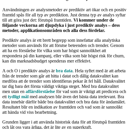
Användningen av analysmetoder av prediktiv art ökar och en positiv
framtid spås för all typ av prediktion. Just denna typ av analys syftar
till att göra just det: förutspå framtiden.
Vi kommer under de
följande veckorna att djupdyka i just prediktiv analys – dess
metoder, applikationsområden och alla dess fördelar.
Prediktiv analys är ett brett begrepp som innefattar alla analytiska
metoder som används för att förutse beteenden och trender. Genom
att ha en förståelse för vilka som har högst sannolikhet att
respondera på din kampanj, eller vilka som bär högst risk för churn,
kan din marknadsbudget spenderas mer effektivt.
A och O i prediktiv analys är
bra data
. Hela syftet med är att arbeta
från de trender som går att hitta i datat och dålig datakvalitet kan
medföra att de trender som identifieras pekar åt fel håll. Datakvalitet
tar dig bara det första väldigt viktiga steget. Med bra datakvalitet
men utan en
affärsförståelse
för vad som är viktigt att predicera och
ett
tydligt mål
med analysen blir även det bästa data irrelevant. Bra
data innebär därför både bra datakvalitet och bra data för ändamålet.
Resultatet blir en indikation av framtiden och vad som är sannolikt
att hända vid viss bearbetning.
Grunden ligger i att använda historisk data för att förutspå framtiden
och låt oss vara ärliga, det är lite av en superkraft.