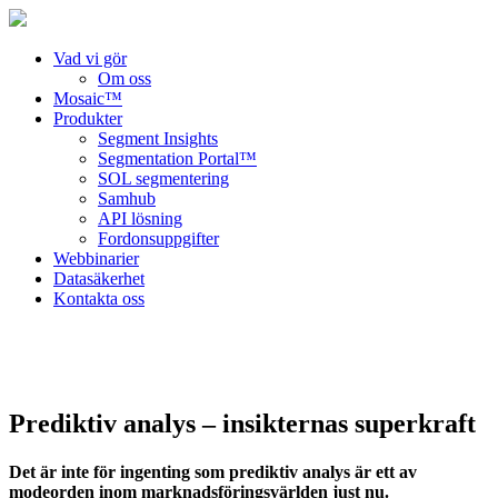
Vad vi gör
Om oss
Mosaic™
Produkter
Segment Insights
Segmentation Portal™
SOL segmentering
Samhub
API lösning
Fordonsuppgifter
Webbinarier
Datasäkerhet
Kontakta oss
Prediktiv analys – insikternas superkraft
Det är inte för ingenting som prediktiv analys är ett av
modeorden inom marknadsföringsvärlden just nu.