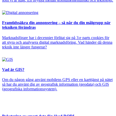
som vi är idag. En brygga mellan konsumententinsikt och teknologi.
Framtidssäkra din annonsering – så når du din målgrupp när
tekniken förändras
Marknadsförare har i decennier förlitat sig på 3:e parts cookies för
att styra och analysera digital marknadsföring. Vad händer då denna
teknik inte längre fungerar?
Vad är GIS?
Om du någon gång använt mobilens GPS eller en karttjänst på nätet
så har du använt dig av geografisk information (geodata) och GIS
(geografiska informationssystem).