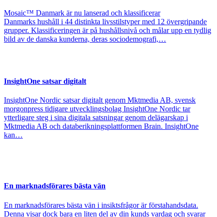
Mosaic™ Danmark är nu lanserad och klassificerar
Danmarks hushåll i 44 distinkta livsstilstyper med 12 övergripande
grupper. Klassificeringen är på hushållsnivå och målar upp en tydlig
bild av de danska kunderna, deras sociodemografi,…
InsightOne satsar digitalt
InsightOne Nordic satsar digitalt genom Mktmedia AB, svensk
morgonpress tidigare utvecklingsbolag InsightOne Nordic tar
ytterligare steg i sina digitala satsningar genom delägarskap i
Mktmedia AB och databerikningsplattformen Brain. InsightOne
kan…
En marknadsförares bästa vän
En marknadsförares bästa vän i insiktsfrågor är förstahandsdata.
Denna visar dock bara en liten del av din kunds vardag och svarar