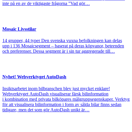
inte på en av de viktigaste frågorna ”Vad gör…
Mosaic Livsstilar
14 grupper, 44 typer Den svenska vuxna befolkningen kan delas
upp i 136 Mosaicsegment – baserat på deras köpvanor, beteenden
och preferenser. Dessa segment är i sin tur aggregerade till…
Nyhet! Webverktyget AutoDash
Insiktsarbetet inom bilbranschen blev just mycket enklare!
Webverktyget AutoDash visualiserar färsk bilinformation
i kombination med privata bilköpares målgruppsegenskaper. Verktyg
för att visualisera bilinformation i form av sålda bilar finns sedan
tidigare, men det som gör AutoDash unikt är…