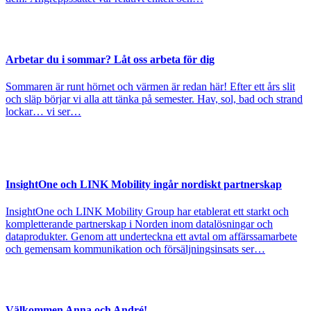
Arbetar du i sommar? Låt oss arbeta för dig
Sommaren är runt hörnet och värmen är redan här! Efter ett års slit
och släp börjar vi alla att tänka på semester. Hav, sol, bad och strand
lockar… vi ser…
InsightOne och LINK Mobility ingår nordiskt partnerskap
InsightOne och LINK Mobility Group har etablerat ett starkt och
kompletterande partnerskap i Norden inom datalösningar och
dataprodukter. Genom att underteckna ett avtal om affärssamarbete
och gemensam kommunikation och försäljningsinsats ser…
Välkommen Anna och André!