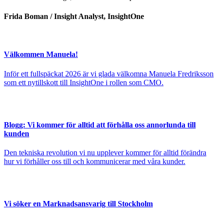
Frida Boman / Insight Analyst, InsightOne
Välkommen Manuela!
Inför ett fullspäckat 2026 är vi glada välkomna Manuela Fredriksson
som ett nytillskott till InsightOne i rollen som CMO.
Blogg: Vi kommer för alltid att förhålla oss annorlunda till
kunden
Den tekniska revolution vi nu upplever kommer för alltid förändra
hur vi förhåller oss till och kommunicerar med våra kunder.
Vi söker en Marknadsansvarig till Stockholm