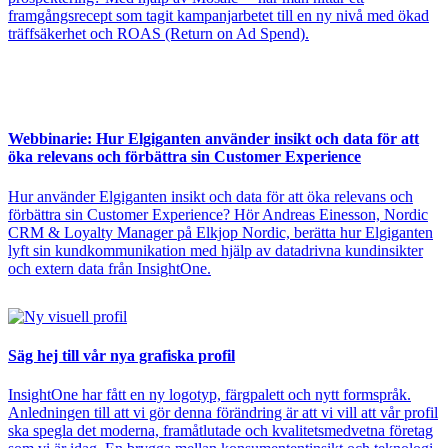
framgångsrecept som tagit kampanjarbetet till en ny nivå med ökad
träffsäkerhet och ROAS (Return on Ad Spend).
Webbinarie: Hur Elgiganten använder insikt och data för att
öka relevans och förbättra sin Customer Experience
Hur använder Elgiganten insikt och data för att öka relevans och
förbättra sin Customer Experience? Hör Andreas Einesson, Nordic
CRM & Loyalty Manager på Elkjop Nordic, berätta hur Elgiganten
lyft sin kundkommunikation med hjälp av datadrivna kundinsikter
och extern data från InsightOne.
Säg hej till vår nya grafiska profil
InsightOne har fått en ny logotyp, färgpalett och nytt formspråk.
Anledningen till att vi gör denna förändring är att vi vill att vår profil
ska spegla det moderna, framåtlutade och kvalitetsmedvetna företag