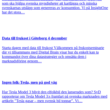
som ska hjälpa svenska myndigheter att kartlägga och minska
svenskarnas utsläpp som genereras av konsumtion. Vi på InsightOne
har det stora…
Data till frukost i Göteborg 4 december
Starta dagen med data till frukost Välkommen på frukostseminarie
där vi tillsammans med Digital Brain visar hur du enkelt kan ta
kommandot över dina datastrategier och omsätta dem i
marknadsföring genom…
Ingen folk-Tesla, men på god väg
Har Tesla Model 3 blivit den elfolkbil den lanserades som? SvD
rapporterar om Tesla Model 3:s framfart på svenska marknaden med
artikeln ”Tesla gasar – men svensk bil toppar”. Vi…