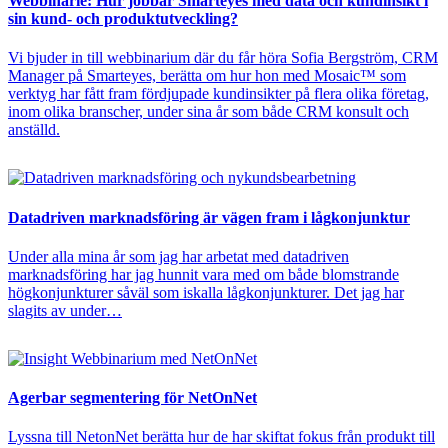
Webbinarie: Hur jobbar Smarteyes med data och kundinsikt i
sin kund- och produktutveckling?
Vi bjuder in till webbinarium där du får höra Sofia Bergström, CRM
Manager på Smarteyes, berätta om hur hon med Mosaic™ som
verktyg har fått fram fördjupade kundinsikter på flera olika företag,
inom olika branscher, under sina år som både CRM konsult och
anställd.
Datadriven marknadsföring är vägen fram i lågkonjunktur
Under alla mina år som jag har arbetat med datadriven
marknadsföring har jag hunnit vara med om både blomstrande
högkonjunkturer såväl som iskalla lågkonjunkturer. Det jag har
slagits av under…
Agerbar segmentering för NetOnNet
Lyssna till NetonNet berätta hur de har skiftat fokus från produkt till