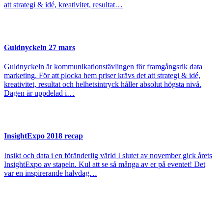
att strategi & idé, kreativitet, resultat…
Guldnyckeln 27 mars
Guldnyckeln är kommunikationstävlingen för framgångsrik data
marketing. För att plocka hem priser krävs det att strategi & idé,
kreativitet, resultat och helhetsintryck håller absolut högsta nivå.
Dagen är uppdelad i…
InsightExpo 2018 recap
Insikt och data i en föränderlig värld I slutet av november gick årets
InsightExpo av stapeln. Kul att se så många av er på eventet! Det
var en inspirerande halvdag…