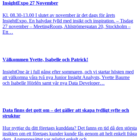
InsightExpo 27 November
Kl. 08.30-13.00 I slutet av november är det dags för årets
InsightExpo. En halvdag fylld med insikt och inspiration. – Tisdag
27 november – MeetingRoom, Ahlströmergatan 20, Stockholm –
Ett…
Välkommen Yvette, Isabelle och Patrick!
InsightOne är i full gång efter sommaren, och vi startar hösten med
att välkomna våra två nya Junior Insight Analysts, Yvette Baurne
och Isabelle Hörlén samt vår nya Data Developer…
Data finns det gott om – det gäller att skapa tydligt syfte och
struktur
Hur nyttjar du ditt företags kunddata? Det fanns en tid då den största
insikten om ett företags kunder kunde fås genom att helt enkelt fråga
dem. Angreppssättet var relativt enkelt och…