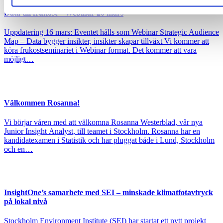
Data till frukost – Webinar 20 mars
Uppdatering 16 mars: Eventet hålls som Webinar Strategic Audience
Map – Data bygger insikter, insikter skapar tillväxt Vi kommer att
köra frukostseminariet i Webinar format. Det kommer att vara
möjligt…
Välkommen Rosanna!
Vi börjar våren med att välkomna Rosanna Westerblad, vår nya
Junior Insight Analyst, till teamet i Stockholm. Rosanna har en
kandidatexamen i Statistik och har pluggat både i Lund, Stockholm
och en…
InsightOne’s samarbete med SEI – minskade klimatfotavtryck
på lokal nivå
Stockholm Environment Institute (SEI) har startat ett nytt projekt