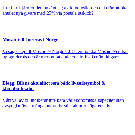
Hur har Hjärnfonden använt sig av kundinsikt och data för att öka
antalet nya givare med 25% via postala utskick?
Mosaic 6.0 lanseras i Norge
Vi säger hej till Mosaic™ Norge 6.0! Den norska Mosaic™en har
uppgraderats och är mer omfattande och träffsäker än tidigare.
Blogg:
Bilens aktualitet som både livsstilssymbol &
klimatindikator
Vårt val av bil indikerar inte bara vår ekonomiska kapacitet utan
avspeglar även många andra livsstilsfaktorer i ägarens liv.