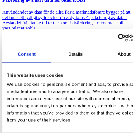
Paketering av smart data för ökad RODI
Användandet av data för de allra flesta marknadsförare bygger på att
det finns ett tydligt syfte och en ”ready to use”-paketering av datat.
Avståndet från tanke till test är kort. Utvärderingskriterierna skall
vara relativt enkla.
Data som bränsle i varumärkesarbetet
Consent
Details
About
En av de mest genrativa investeringar man kan göra som
marknadsförare är att förstå sin kund och sin marknad – det lönar sig
This website uses cookies
många gånger om eftersom allt utfall och alla mätningar kan
relateras till en verklighet som går att ta med i kalkylen och sedan
We use cookies to personalise content and ads, to provide s
agera på.
media features and to analyse our traffic. We also share
information about your use of our site with our social media,
advertising and analytics partners who may combine it with o
Välkommen Alexis!
information that you’ve provided to them or that they’ve colle
from your use of their services.
Vi inleder sommaren med att välkomna Alexis Wallskog Pappas
som ny Data Developer till teamet i Stockholm. Alexis har en lång