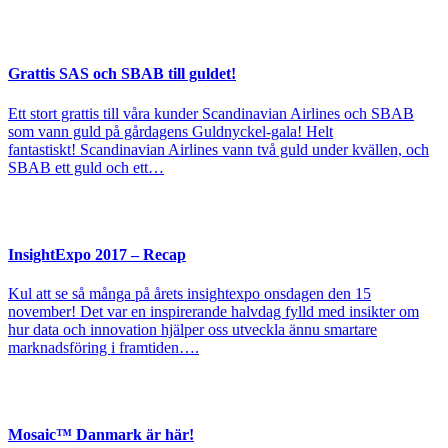
Grattis SAS och SBAB till guldet!
Ett stort grattis till våra kunder Scandinavian Airlines och SBAB
som vann guld på gårdagens Guldnyckel-gala! Helt
fantastiskt! Scandinavian Airlines vann två guld under kvällen, och
SBAB ett guld och ett…
InsightExpo 2017 – Recap
Kul att se så många på årets insightexpo onsdagen den 15
november! Det var en inspirerande halvdag fylld med insikter om
hur data och innovation hjälper oss utveckla ännu smartare
marknadsföring i framtiden….
Mosaic™ Danmark är här!