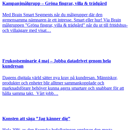
Kampanjmålgrupp – Gröna fingrar, villa & trädgård
Med Brain Smart Segments når du målgrupper där den
gemensamma nämnaren är ett intresse. Smart eller hur! Via Brain
målgruppen ”Gröna fingrar, villa & trädgård” når du ut till fritidshus-
och villaägare med visat…
Frukostseminarie 4 maj – Jobba datadrivet genom hela
kundresan
Dagens digitala värld sätter nya krav på kundresan. Människor,
produkter och enheter blir alltmer sammankopplade och
marknadsförare behöver kunna agera smartare och snabbare för att
hålla samma takt. Vårt jobb…
Konsten att säga ”Jag känner dig”
Hela 30% av den Svenska befolkningen upplever den mesta