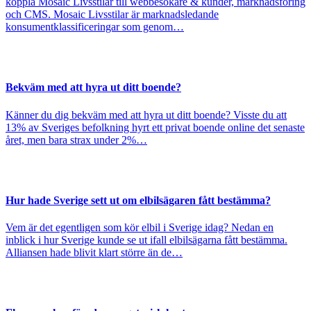
koppla Mosaic Livsstilar till webbesökare & kunder, marknadsföring
och CMS. Mosaic Livsstilar är marknadsledande
konsumentklassificeringar som genom…
Bekväm med att hyra ut ditt boende?
Känner du dig bekväm med att hyra ut ditt boende? Visste du att
13% av Sveriges befolkning hyrt ett privat boende online det senaste
året, men bara strax under 2%…
Hur hade Sverige sett ut om elbilsägaren fått bestämma?
Vem är det egentligen som kör elbil i Sverige idag? Nedan en
inblick i hur Sverige kunde se ut ifall elbilsägarna fått bestämma.
Alliansen hade blivit klart större än de…