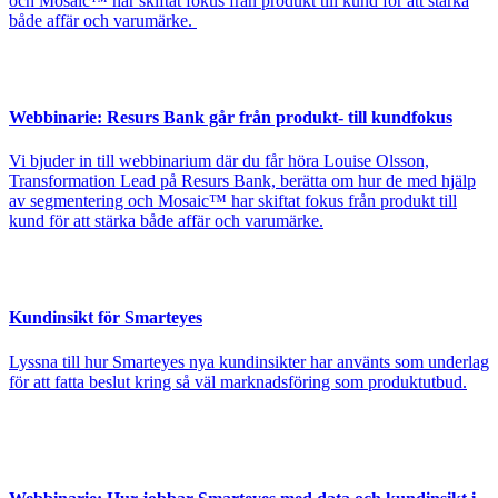
och Mosaic™ har skiftat fokus från produkt till kund för att stärka
både affär och varumärke.
Webbinarie: Resurs Bank går från produkt- till kundfokus
Vi bjuder in till webbinarium där du får höra Louise Olsson,
Transformation Lead på Resurs Bank, berätta om hur de med hjälp
av segmentering och Mosaic™ har skiftat fokus från produkt till
kund för att stärka både affär och varumärke.
Kundinsikt för Smarteyes
Lyssna till hur Smarteyes nya kundinsikter har använts som underlag
för att fatta beslut kring så väl marknadsföring som produktutbud.