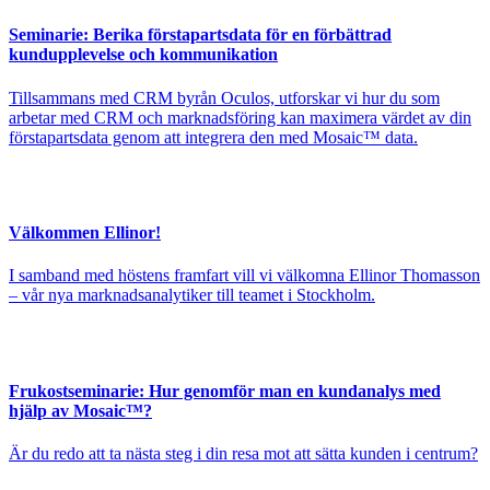
Seminarie: Berika förstapartsdata för en förbättrad
kundupplevelse och kommunikation
Tillsammans med CRM byrån Oculos, utforskar vi hur du som
arbetar med CRM och marknadsföring kan maximera värdet av din
förstapartsdata genom att integrera den med Mosaic™ data.
Välkommen Ellinor!
I samband med höstens framfart vill vi välkomna Ellinor Thomasson
– vår nya marknadsanalytiker till teamet i Stockholm.
Frukostseminarie: Hur genomför man en kundanalys med
hjälp av Mosaic™?
Är du redo att ta nästa steg i din resa mot att sätta kunden i centrum?