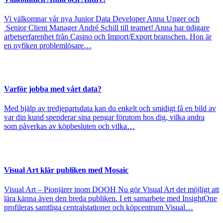
Vi välkomnar vår nya Junior Data Developer Anna Unger och
Senior Client Manager André Schill till teamet! Anna har tidigare
arbetserfarenhet från Casino och Import/Export branschen. Hon är
en nyfiken problemlösare…
Varför jobba med vårt data?
Med hjälp av tredjepartsdata kan du enkelt och smidigt få en bild av
var din kund spenderar sina pengar förutom hos dig, vilka andra
som påverkas av köpbesluten och vilka…
Visual Art klär publiken med Mosaic
Visual Art – Pionjärer inom DOOH Nu gör Visual Art det möjligt att
lära känna även den breda publiken. I ett samarbete med InsightOne
profileras samtliga centralstationer och köpcentrum Visual…