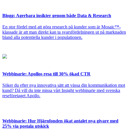
Blogg: Agerbara insikter genom både Data & Research
En stor fördel med att göra research på kunder som är Mosaic™-
klassade är att man direkt kan ta svarsfördelningen ut på marknaden
bland alla potentiella kunder i populationen.
Webbinarie: Apollos resa till 30% ökad CTR
Söker du efter nya innovativa sätt att vässa din kommunikation mot
kund? Då vill du inte missa vårt Insight webbinarie med svenska
reseföretaget Apollo.
Webbinarie: Hur Hjärnfonden ökat antalet nya givare med
25% via postala utskick