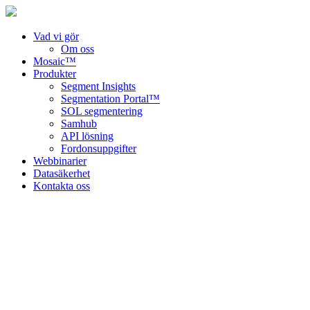
Vad vi gör
Om oss
Mosaic™
Produkter
Segment Insights
Segmentation Portal™
SOL segmentering
Samhub
API lösning
Fordonsuppgifter
Webbinarier
Datasäkerhet
Kontakta oss