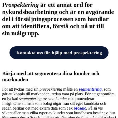
Prospektering
är ett annat ord för
nykundsbearbetning och är en avgörande
del i försäljningsprocessen som handlar
om att identifiera, förstå och nå ut till
sin målgrupp.
Kontakta oss för hjälp med prospektering
Börja med att segmentera dina kunder och
marknaden
För att lyckas med sin
prospektering
måste en
segmentering
,
som
går att koppla till marknaden, redan vara på plats. För att genomföra
en lyckad
segmentering av sina kunder
rekommenderar
InsightOne att man som bolag utgår från sitt eget kunddata och
sedan berikar det med extern data som t ex
Mosaic
.
På så vis
säkerställer man vilka typer av kunder som kundbasen består av, hur
lönsamma dessa är och i vilken utsträckning de finns på marknaden i