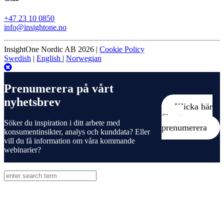
+47 23 10 0850
info@insightone.no
InsightOne Nordic AB 2026 |
Cookie Policy
Swedish
|
English
|
Norwegian
Prenumerera på vårt
nyhetsbrev
Klicka här
för att
Söker du inspiration i ditt arbete med
prenumerera
konsumentinsikter, analys och kunddata? Eller
vill du få information om våra kommande
webinarier?