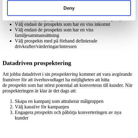
första steg när det är dags för att genomföra en kampanj och
Deny
engagera sina
prospekts
så kan man t ex göra urval enligt följande:
Välj en region/geografiskt område du vill nå dina prospekts i
Välj endast de prospekts som har en viss inkomst
Välj endast de prospekts som har en viss
familjesammansättning
Välj prospekts med på förhand definierade
drivkrafter/värderingar/intressen
Datadriven prospektering
Att jobba datadrivet i sin
prospektering
kommer att vara avgörande
framöver för att överhuvudtaget ha möjligheten att hitta
de
prospekts
som har störst potential att konverteras till kunder. När
prospekteringen är klar är det dags att:
Skapa en kampanj som attraherar målgruppen
Välj kanal/er för kampanjen
Engagera
prospekts
och påbörja konverteringen av nya
kunder