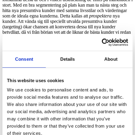
stort. Med en bra segmentering på plats kan man ta nästa steg och
hitta nya presumtiva kunder med samma livsstilar och värderingar
som de ideala egna kunderna. Detta kallas att
prospektera
nya
kunder. Att vända sig till speciellt utvalda presumtiva kunder
(targeting) ökar chansen att konvertera dessa till nya kunder
betydligt, då vi från början vet att de liknar de bästa kunder vi redan
har idag.
1.
2.
3.
4.
5.
Segmentera
Prospektera
Engagera
Konvertera
Supportera
Consent
Details
About
This website uses cookies
Hur prospekterar man nya kunder?
We use cookies to personalise content and ads, to
Har man använt sig av t ex InsightOnes insiktsplattform Mosaic™
provide social media features and to analyse our traffic.
för att
segmentera
sina kunder och marknaden så har man en
We also share information about your use of our site with
mycket bra uppfattning om vilka grupper och livsstilar de befintliga
our social media, advertising and analytics partners who
kunderna tillhör. Detta är nyckeln till framgång då en väldefinierad
målgrupp krävs för att
prospekteringsarbetet
ska bli så bra som
may combine it with other information that you’ve
möjligt. Med en bra
segmentering
på plats kan InsightOne hjälpa till
provided to them or that they’ve collected from your use
med att ta reda på var resterande
prospekts
inom samma livsstilar
of their services.
finns i Norden, i vilken utsträckning och i vilka kanaler man når