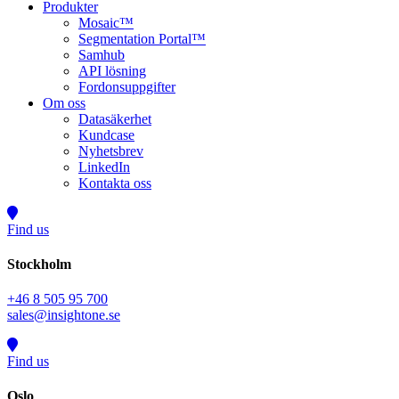
Produkter
Mosaic™
Segmentation Portal™
Samhub
API lösning
Fordonsuppgifter
Om oss
Datasäkerhet
Kundcase
Nyhetsbrev
LinkedIn
Kontakta oss
Find us
Stockholm
+46 8 505 95 700
sales@insightone.se
Find us
Oslo