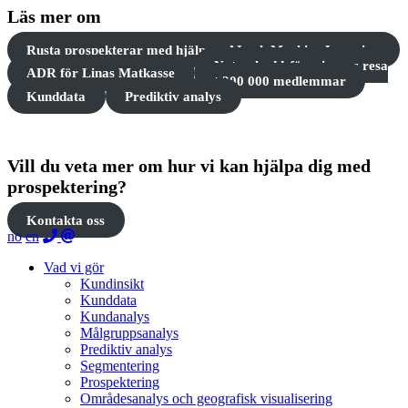
Läs mer om
Rusta prospekterar med hjälp av AI och Machine Learning
Naturskyddsföreningens resa
ADR för Linas Matkasse
mot 200 000 medlemmar
Kunddata
Prediktiv analys
Vill du veta mer om hur vi kan hjälpa dig med
prospektering?
Kontakta oss
no
en
Vad vi gör
Kundinsikt
Kunddata
Kundanalys
Målgruppsanalys
Prediktiv analys
Segmentering
Prospektering
Områdesanalys och geografisk visualisering