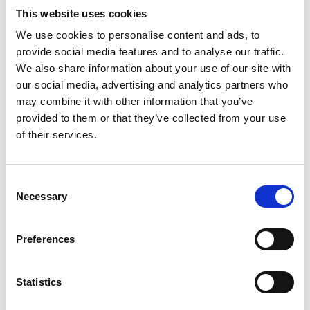
Mer relevant kommunikation till kunder och prospekts
This website uses cookies
Nöjdare kunder
We use cookies to personalise content and ads, to
Lägre kostnader för marknadsföring
Övergripande resultatförbättringar
provide social media features and to analyse our traffic.
We also share information about your use of our site with
our social media, advertising and analytics partners who
Vad får man svar på i en områdesanalys
?
may combine it with other information that you’ve
provided to them or that they’ve collected from your use
Istället för att basera en stor del av sin marknadsföring
på antaganden och egna föreställningar kan man att
of their services.
berika och analysera sitt kunddata för att få insikt i
kundernas verkliga livssituation och förutsättningar.
Exempel på frågor man kan få svar på i en
Consent
områdesanalys:
Necessary
Selection
Vilka bor i området, vilka livsstilar och vilken inkomst
har de?
Preferences
Är det barnfamiljer, singlar, par eller äldre som utgör
basen för området?
Bor de i villa, hyreslägenhet eller bostadsrätt?
Statistics
Hur ser åldersfördelningen ut?
Hur ser värderingar, intressen och konsumtion ut?