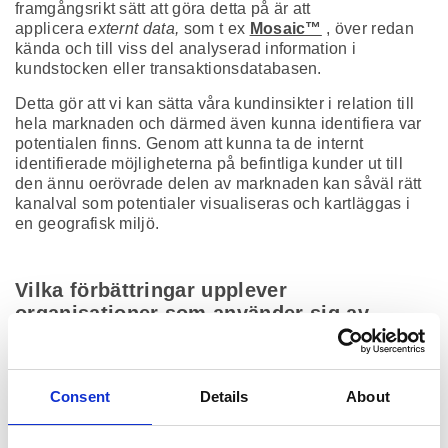
framgångsrikt sätt att göra detta på är att
applicera
externt data,
som t ex
Mosaic™
, över redan
kända och till viss del analyserad information i
kundstocken eller transaktionsdatabasen.
Detta gör att vi kan sätta våra kundinsikter i relation till
hela marknaden och därmed även kunna identifiera var
potentialen finns. Genom att kunna ta de internt
identifierade möjligheterna på befintliga kunder ut till
den ännu oerövrade delen av marknaden kan såväl rätt
kanalval som potentialer visualiseras och kartläggas i
en geografisk miljö.
Vilka förbättringar upplever
organisationer som använder sig av
områdesanalys?
Organisationer som inser värdet av datadrivna insikter
och geodata upplever förbättringar inom främst fem
Consent
Details
About
områden:
Ökad effektivitet genom större förståelse för kunderna