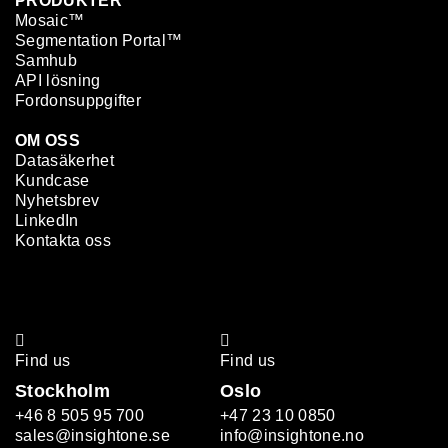
PRODUKTER
Mosaic™
Segmentation Portal™
Samhub
API lösning
Fordonsuppgifter
OM OSS
Datasäkerhet
Kundcase
Nyhetsbrev
LinkedIn
Kontakta oss
Find us
Find us
Stockholm
Oslo
+46 8 505 95 700
+47 23 10 0850
sales@insightone.se
info@insightone.no