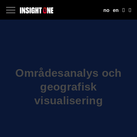
no
en
Områdesanalys och
geografisk
visualisering