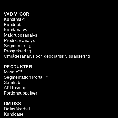
VAD VI GÖR
Kundinsikt
Kunddata
Kundanalys
Målgruppsanalys
Prediktiv analys
Segmentering
Prospektering
Områdesanalys och geografisk visualisering
PRODUKTER
Mosaic™
Segmentation Portal™
Samhub
API lösning
Fordonsuppgifter
OM OSS
Datasäkerhet
Kundcase