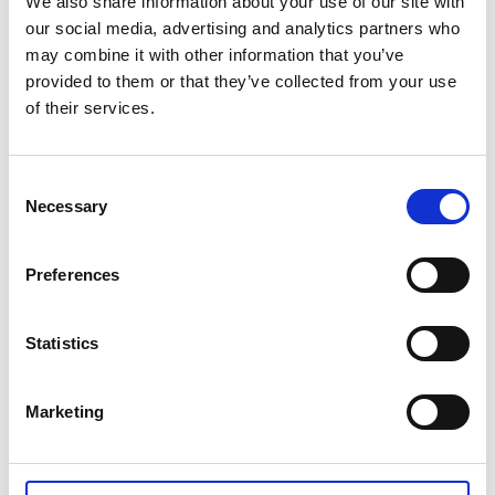
We also share information about your use of our site with
our social media, advertising and analytics partners who
may combine it with other information that you’ve
provided to them or that they’ve collected from your use
of their services.
Jämför grupper och typer
Lär känna likheter och skillnader
mellan Mosaic™ grupper och typer
Consent
baserat på statistisk information.
Necessary
Vilka skillnader finns mellan de olika
Selection
livsstilarna? Vad har de gemensamt?
Preferences
Statistics
Expandera din räckvidd
Marketing
Bygg upp en bild av dina idealkunder
och identifiera vilka segment du skall
rikta dig mot och i vilka kanaler de är