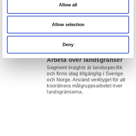
mest mottagliga. Förstå vilka andra
Allow all
segment som liknar dina idealkunder
och expandera din räckvidd.
Allow selection
Deny
Arbeta över landsgränser
Segment Insights är landsspecifik
och finns idag tillgänglig i Sverige
och Norge. Använd verktyget för att
koordinera målgruppsarbetet över
landsgränserna.