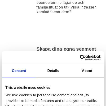
boendeform, bilägande och
familjesituation ut? Vilka intressen
karaktäriserar dem?
Skapa dina egna segment
Bygg upp dina egna segment i
verktyget och jobba utifrån dem.
Kanske sitter ni med färdiga
framarbetade segment som ni vill
Consent
Details
About
koppla till marknaden, eller också vill
ni slå ihop vissa Mosaic livsstilstyper
i er kundbas för att underlätta
This website uses cookies
målgruppsarbetet. Verktyget kan
skräddarsys efter era behov.
We use cookies to personalise content and ads, to
provide social media features and to analyse our traffic.