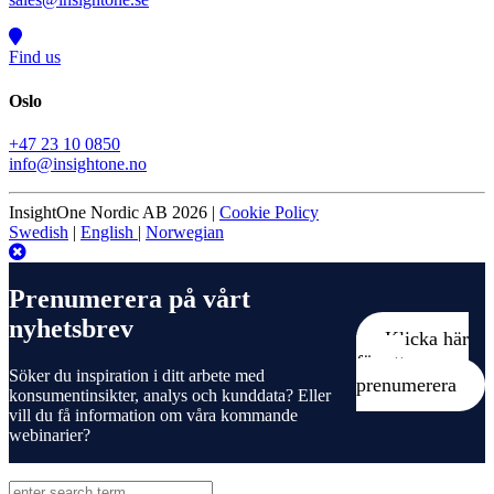
Find us
Oslo
+47 23 10 0850
info@insightone.no
InsightOne Nordic AB 2026 |
Cookie Policy
Swedish
|
English
|
Norwegian
Prenumerera på vårt
nyhetsbrev
Klicka här
för att
Söker du inspiration i ditt arbete med
prenumerera
konsumentinsikter, analys och kunddata? Eller
vill du få information om våra kommande
webinarier?