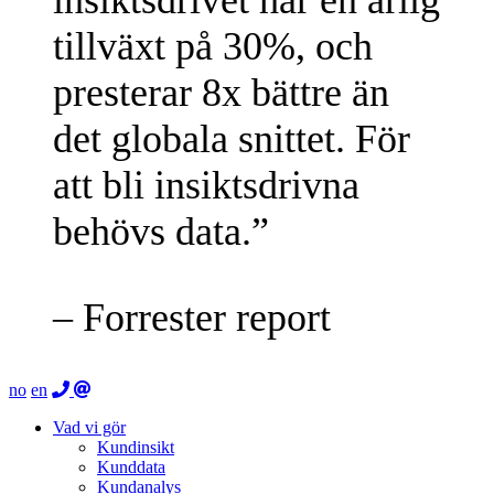
tillväxt på 30%, och
presterar 8x bättre än
det globala snittet.
För
att bli insiktsdrivna
behövs data.”
– Forrester report
no
en
Vad vi gör
Kundinsikt
Kunddata
Kundanalys