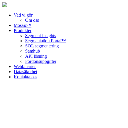
Vad vi gör
Om oss
Mosaic™
Produkter
Segment Insights
Segmentation Portal™
SOL segmentering
Samhub
API lösning
Fordonsuppgifter
Webbinarier
Datasäkerhet
Kontakta oss