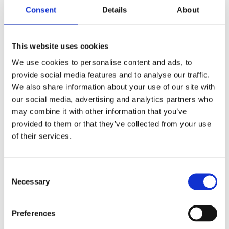
Consent
Details
About
“Berikad kunddata är den kreativa
This website uses cookies
marknadshjärnans bästa vän. Vi
We use cookies to personalise content and ads, to
levererar data och kundinsikter av
högsta kvalitet som hjälper
provide social media features and to analyse our traffic.
marknadsförare bygga lönsamma
We also share information about your use of our site with
varumärken smart. Vårt
our social media, advertising and analytics partners who
tillgängliggörande av data kortar
may combine it with other information that you’ve
tiden och arbetet för
provided to them or that they’ve collected from your use
marknadsförarna – från briljant idé
of their services.
till test och riktig nytta.”
Consent
Necessary
Selection
— Markus Jürss, VD, InsightOne Nordic
Preferences