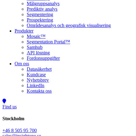
Målgruppsanalys
Prediktiv analys
Segmentering
Prospektering
Områdesanalys och geografisk visualisering
Produkter
Mosaic™
Segmentation Portal™
Samhub
API lösning
Fordonsuppgifter
Om oss
Datasäkerhet
Kundcase
Nyhetsbrev
LinkedIn
Kontakta oss
Find us
Stockholm
+46 8 505 95 700
sales@insightone.se