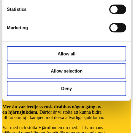
Statistics
Lediga jobb
Jobba hos oss
Marketing
Marknadsansvarig,
karriar@insightone.se
Stockholm
Allow all
Allow selection
Vi stödjer Hjärnfonden
Deny
Mer än var tredje svensk drabbas någon gång av
en hjärnsjukdom.
Därför är vi stolta att kunna bidra
till forskning i kampen mot dessa allvarliga sjukdomar.
Var med och stötta Hjärnfonden du med. Tillsammans
hjälper vi utvecklingen framåt för unga som gamla mot