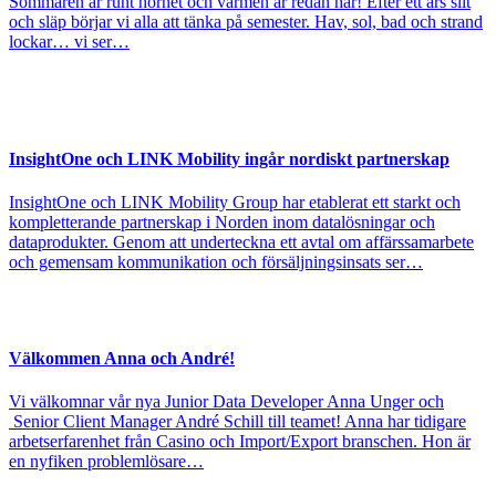
Sommaren är runt hörnet och värmen är redan här! Efter ett års slit
och släp börjar vi alla att tänka på semester. Hav, sol, bad och strand
lockar… vi ser…
InsightOne och LINK Mobility ingår nordiskt partnerskap
InsightOne och LINK Mobility Group har etablerat ett starkt och
kompletterande partnerskap i Norden inom datalösningar och
dataprodukter. Genom att underteckna ett avtal om affärssamarbete
och gemensam kommunikation och försäljningsinsats ser…
Välkommen Anna och André!
Vi välkomnar vår nya Junior Data Developer Anna Unger och
Senior Client Manager André Schill till teamet! Anna har tidigare
arbetserfarenhet från Casino och Import/Export branschen. Hon är
en nyfiken problemlösare…