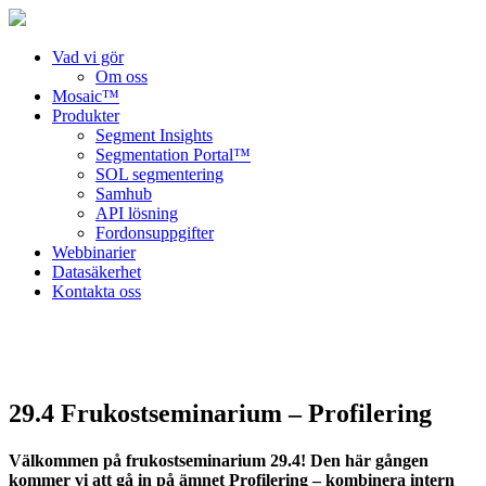
Vad vi gör
Om oss
Mosaic™
Produkter
Segment Insights
Segmentation Portal™
SOL segmentering
Samhub
API lösning
Fordonsuppgifter
Webbinarier
Datasäkerhet
Kontakta oss
29.4 Frukostseminarium – Profilering
Välkommen på frukostseminarium 29.4! Den här gången
kommer vi att gå in på ämnet Profilering – kombinera intern