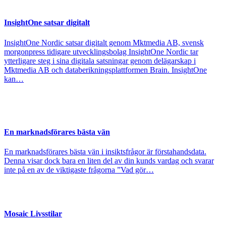
InsightOne satsar digitalt
InsightOne Nordic satsar digitalt genom Mktmedia AB, svensk
morgonpress tidigare utvecklingsbolag InsightOne Nordic tar
ytterligare steg i sina digitala satsningar genom delägarskap i
Mktmedia AB och databerikningsplattformen Brain. InsightOne
kan…
En marknadsförares bästa vän
En marknadsförares bästa vän i insiktsfrågor är förstahandsdata.
Denna visar dock bara en liten del av din kunds vardag och svarar
inte på en av de viktigaste frågorna ”Vad gör…
Mosaic Livsstilar