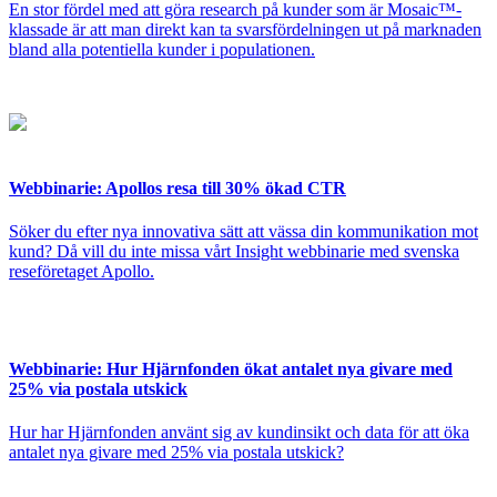
En stor fördel med att göra research på kunder som är Mosaic™-
klassade är att man direkt kan ta svarsfördelningen ut på marknaden
bland alla potentiella kunder i populationen.
Webbinarie: Apollos resa till 30% ökad CTR
Söker du efter nya innovativa sätt att vässa din kommunikation mot
kund? Då vill du inte missa vårt Insight webbinarie med svenska
reseföretaget Apollo.
Webbinarie: Hur Hjärnfonden ökat antalet nya givare med
25% via postala utskick
Hur har Hjärnfonden använt sig av kundinsikt och data för att öka
antalet nya givare med 25% via postala utskick?