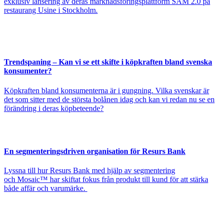
exklusiv lansering av deras marknadsföringsplattform SAM 2.0 på
restaurang Usine i Stockholm.
Trendspaning – Kan vi se ett skifte i köpkraften bland svenska
konsumenter?
Köpkraften bland konsumenterna är i gungning. Vilka svenskar är
det som sitter med de största bolånen idag och kan vi redan nu se en
förändring i deras köpbeteende?
En segmenteringsdriven organisation för Resurs Bank
Lyssna till hur Resurs Bank med hjälp av segmentering
och Mosaic™ har skiftat fokus från produkt till kund för att stärka
både affär och varumärke.