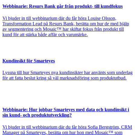
Webbinarie: Resurs Bank går från produkt- till kundfokus
Vi bjuder in till webbinarium där du får höra Louise Olsson,
Transformation Lead på Resurs Bank, berätta om hur de med hjälp
av segmentering och Mosaic™ har skiftat fokus från produkt till
kund för att stärka både affär och varumärke.
Kundinsikt för Smarteyes
Lyssna till hur Smarteyes nya kundinsikter har använts som underlag
för att fatta beslut kring så väl marknadsföring som produktutbud.
Webbinarie: Hur jobbar Smarteyes med data och kundinsikt i
sin kund- och produktutveckling?
Vi bjuder in till webbinarium där du får höra Sofia Bergström, CRM
Manager på Smarteyes, berätta om hur hon med Mosaic™ som