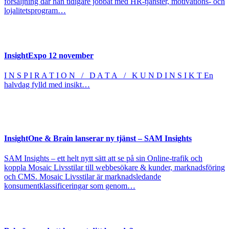
försäljning där han tidigare jobbat med HR-tjänster, motivations- och
lojalitetsprogram…
InsightExpo 12 november
I N S P I R A T I O N / D A T A / K U N D I N S I K T En
halvdag fylld med insikt…
InsightOne & Brain lanserar ny tjänst – SAM Insights
SAM Insights – ett helt nytt sätt att se på sin Online-trafik och
koppla Mosaic Livsstilar till webbesökare & kunder, marknadsföring
och CMS. Mosaic Livsstilar är marknadsledande
konsumentklassificeringar som genom…