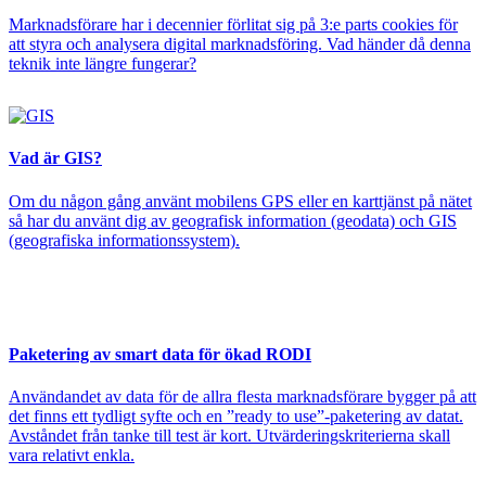
Marknadsförare har i decennier förlitat sig på 3:e parts cookies för
att styra och analysera digital marknadsföring. Vad händer då denna
teknik inte längre fungerar?
Vad är GIS?
Om du någon gång använt mobilens GPS eller en karttjänst på nätet
så har du använt dig av geografisk information (geodata) och GIS
(geografiska informationssystem).
Paketering av smart data för ökad RODI
Användandet av data för de allra flesta marknadsförare bygger på att
det finns ett tydligt syfte och en ”ready to use”-paketering av datat.
Avståndet från tanke till test är kort. Utvärderingskriterierna skall
vara relativt enkla.