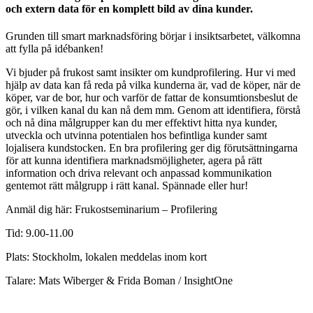
och extern data för en komplett bild av dina kunder.
Grunden till smart marknadsföring börjar i insiktsarbetet, välkomna
att fylla på idébanken!
Vi bjuder på frukost samt insikter om kundprofilering. Hur vi med
hjälp av data kan få reda på vilka kunderna är, vad de köper, när de
köper, var de bor, hur och varför de fattar de konsumtionsbeslut de
gör, i vilken kanal du kan nå dem mm. Genom att identifiera, förstå
och nå dina målgrupper kan du mer effektivt hitta nya kunder,
utveckla och utvinna potentialen hos befintliga kunder samt
lojalisera kundstocken. En bra profilering ger dig förutsättningarna
för att kunna identifiera marknadsmöjligheter, agera på rätt
information och driva relevant och anpassad kommunikation
gentemot rätt målgrupp i rätt kanal. Spännade eller hur!
Anmäl dig här: Frukostseminarium – Profilering
Tid: 9.00-11.00
Plats: Stockholm, lokalen meddelas inom kort
Talare: Mats Wiberger & Frida Boman / InsightOne