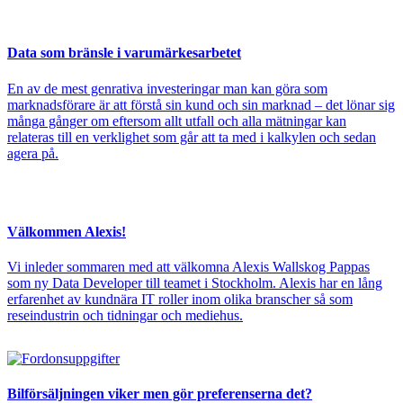
Data som bränsle i varumärkesarbetet
En av de mest genrativa investeringar man kan göra som
marknadsförare är att förstå sin kund och sin marknad – det lönar sig
många gånger om eftersom allt utfall och alla mätningar kan
relateras till en verklighet som går att ta med i kalkylen och sedan
agera på.
Välkommen Alexis!
Vi inleder sommaren med att välkomna Alexis Wallskog Pappas
som ny Data Developer till teamet i Stockholm. Alexis har en lång
erfarenhet av kundnära IT roller inom olika branscher så som
reseindustrin och tidningar och mediehus.
Bilförsäljningen viker men gör preferenserna det?