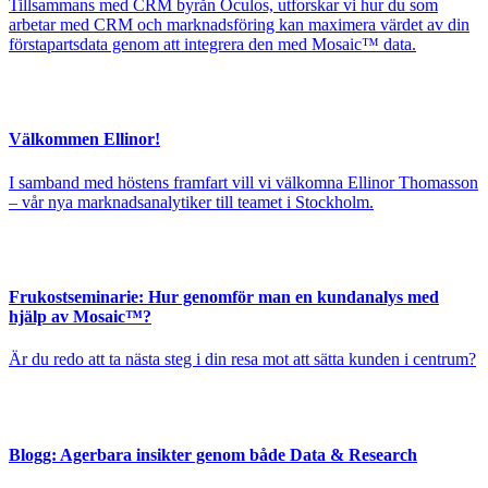
Tillsammans med CRM byrån Oculos, utforskar vi hur du som
arbetar med CRM och marknadsföring kan maximera värdet av din
förstapartsdata genom att integrera den med Mosaic™ data.
Välkommen Ellinor!
I samband med höstens framfart vill vi välkomna Ellinor Thomasson
– vår nya marknadsanalytiker till teamet i Stockholm.
Frukostseminarie: Hur genomför man en kundanalys med
hjälp av Mosaic™?
Är du redo att ta nästa steg i din resa mot att sätta kunden i centrum?
Blogg: Agerbara insikter genom både Data & Research