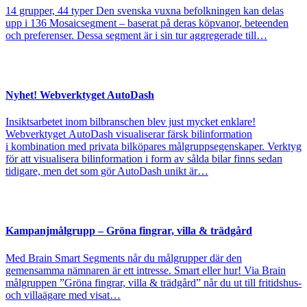
14 grupper, 44 typer Den svenska vuxna befolkningen kan delas
upp i 136 Mosaicsegment – baserat på deras köpvanor, beteenden
och preferenser. Dessa segment är i sin tur aggregerade till…
Nyhet! Webverktyget AutoDash
Insiktsarbetet inom bilbranschen blev just mycket enklare!
Webverktyget AutoDash visualiserar färsk bilinformation
i kombination med privata bilköpares målgruppsegenskaper. Verktyg
för att visualisera bilinformation i form av sålda bilar finns sedan
tidigare, men det som gör AutoDash unikt är…
Kampanjmålgrupp – Gröna fingrar, villa & trädgård
Med Brain Smart Segments når du målgrupper där den
gemensamma nämnaren är ett intresse. Smart eller hur! Via Brain
målgruppen ”Gröna fingrar, villa & trädgård” når du ut till fritidshus-
och villaägare med visat…