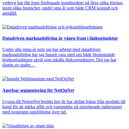
verktyg har fått fram fördjupade kundinsikter på flera olika företag,
inom olika branscher, under sina år som både CRM konsult och
anställd.
Datadriven marknadsföring är vägen fram i lågkonjunktur
Under alla mina år som jag har arbetat med datadriven
marknadsföring har jag hunnit vara med om både blomstrande
högkonjunkturer såväl som iskalla lågkonjunkturer. Det jag har
slagits av under…
Agerbar segmentering för NetOnNet
Lyssna till NetonNet berätta hur de har skiftat fokus från produkt till
kund för att stärka affär och varumärke på prioriterade målgrupper
med noggrann uppföljning över tid.