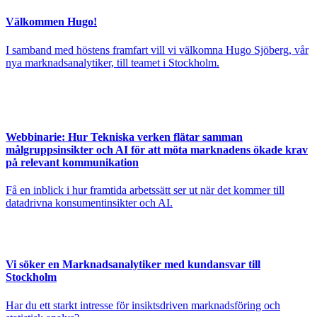
Välkommen Hugo!
I samband med höstens framfart vill vi välkomna Hugo Sjöberg, vår
nya marknadsanalytiker, till teamet i Stockholm.
Webbinarie: Hur Tekniska verken flätar samman
målgruppsinsikter och AI för att möta marknadens ökade krav
på relevant kommunikation
Få en inblick i hur framtida arbetssätt ser ut när det kommer till
datadrivna konsumentinsikter och AI.
Vi söker en Marknadsanalytiker med kundansvar till
Stockholm
Har du ett starkt intresse för insiktsdriven marknadsföring och