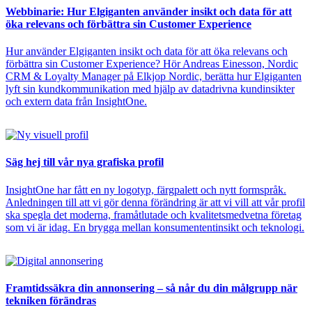
Webbinarie: Hur Elgiganten använder insikt och data för att
öka relevans och förbättra sin Customer Experience
Hur använder Elgiganten insikt och data för att öka relevans och
förbättra sin Customer Experience? Hör Andreas Einesson, Nordic
CRM & Loyalty Manager på Elkjop Nordic, berätta hur Elgiganten
lyft sin kundkommunikation med hjälp av datadrivna kundinsikter
och extern data från InsightOne.
Säg hej till vår nya grafiska profil
InsightOne har fått en ny logotyp, färgpalett och nytt formspråk.
Anledningen till att vi gör denna förändring är att vi vill att vår profil
ska spegla det moderna, framåtlutade och kvalitetsmedvetna företag
som vi är idag. En brygga mellan konsumententinsikt och teknologi.
Framtidssäkra din annonsering – så når du din målgrupp när
tekniken förändras