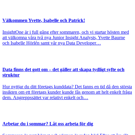
Välkommen Yvette, Isabelle och Patrick!
InsightOne är i full gång efter sommaren, och vi startar hösten med
att välkomna våra två nya Junior Insight Analysts, Yvette Baurne
och Isabelle Hörlén samt vår nya Data Developer…
Data finns det gott om – det gäller att skapa tydligt syfte och
struktur
Hur nyttjar du ditt företags kunddata? Det fanns en tid då den största
insikten om ett företags kunder kunde fås genom att helt enkelt fråga
dem. Angreppssättet var relativt enkelt och…
Arbetar du i sommar? Låt oss arbeta för dig