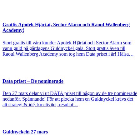
Grattis Apotek Hjärtat, Sector Alarm och Raoul Wallenberg
Academy!
Stort grattis till våra kunder Apotek Hjärtat och Sector Alarm som
vann guld på gårdagens Guldnyckel-gala. Stort grattis även till
Raoul Wallenberg Academy som tog hem Data priset i år! Hälsa…
Data priset – De nominerade
Den 27 mars delar vi ut DATA priset till någon av de tre nominerade
nedanför. Spännande! För att plocka hem en Guldnyckel krävs det
att strategi & idé, kreativitet, resultat…
Guldnyckeln 27 mars