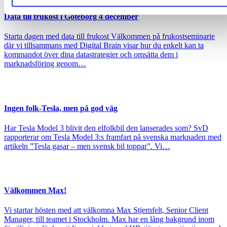
Data till frukost i Göteborg 4 december
Starta dagen med data till frukost Välkommen på frukostseminarie
där vi tillsammans med Digital Brain visar hur du enkelt kan ta
kommandot över dina datastrategier och omsätta dem i
marknadsföring genom…
Ingen folk-Tesla, men på god väg
Har Tesla Model 3 blivit den elfolkbil den lanserades som? SvD
rapporterar om Tesla Model 3:s framfart på svenska marknaden med
artikeln ”Tesla gasar – men svensk bil toppar”. Vi…
Välkommen Max!
Vi startar hösten med att välkomna Max Stjernfelt, Senior Client
Manager, till teamet i Stockholm. Max har en lång bakgrund inom