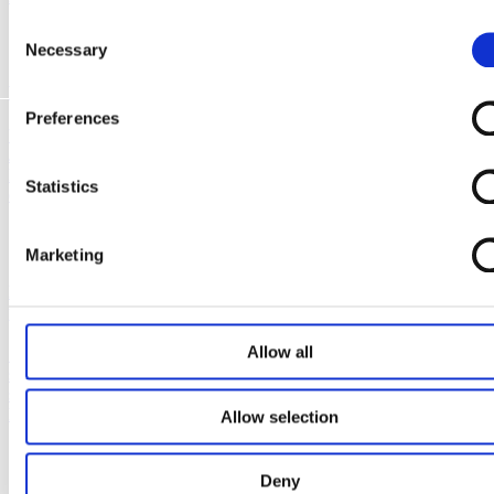
Consent
Necessary
Selection
Välkommen Rosanna!
Preferences
Vi börjar våren med att välkomna Rosanna Westerblad, vår nya
Junior Insight Analyst, till teamet i Stockholm. Rosanna har en
kandidatexamen i Statistik och har pluggat både i Lund, Stockholm
Statistics
och en…
Marketing
InsightOne’s samarbete med SEI – minskade klimatfotavtryck
på lokal nivå
Allow all
Stockholm Environment Institute (SEI) har startat ett nytt projekt
som ska hjälpa svenska myndigheter att kartlägga och minska
svenskarnas utsläpp som genereras av konsumtion. Vi på InsightOne
har det stora…
Allow selection
Deny