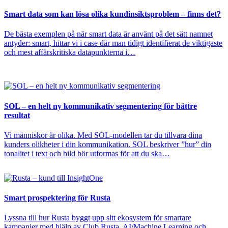
Smart data som kan lösa olika kundinsiktsproblem – finns det?
De bästa exemplen på när smart data är använt på det sätt namnet
antyder: smart, hittar vi i case där man tidigt identifierat de viktigaste
och mest affärskritiska datapunkterna i…
SOL – en helt ny kommunikativ segmentering för bättre
resultat
Vi människor är olika. Med SOL-modellen tar du tillvara dina
kunders olikheter i din kommunikation. SOL beskriver ”hur” din
tonalitet i text och bild bör utformas för att du ska…
Smart prospektering för Rusta
Lyssna till hur Rusta byggt upp sitt ekosystem för smartare
kampanjer med hjälp av Club Rusta, AI/Machine Learning och