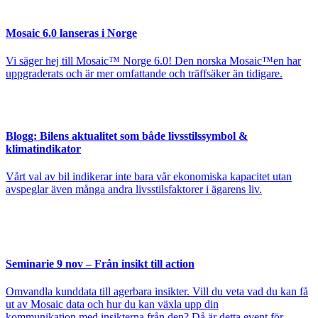
Mosaic 6.0 lanseras i Norge
Vi säger hej till Mosaic™ Norge 6.0! Den norska Mosaic™en har
uppgraderats och är mer omfattande och träffsäker än tidigare.
Blogg:
Bilens aktualitet som både livsstilssymbol &
klimatindikator
Vårt val av bil indikerar inte bara vår ekonomiska kapacitet utan
avspeglar även många andra livsstilsfaktorer i ägarens liv.
Seminarie 9 nov – Från insikt till action
Omvandla kunddata till agerbara insikter. Vill du veta vad du kan få
ut av Mosaic data och hur du kan växla upp din
kommunikation med insikterna från den? Då är detta event för…