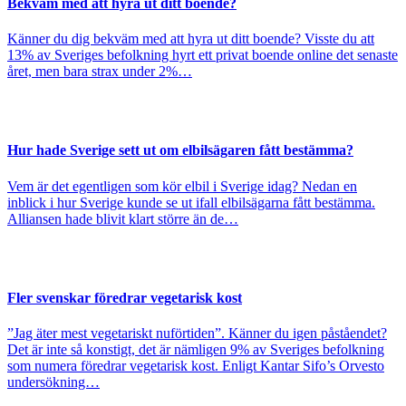
Bekväm med att hyra ut ditt boende?
Känner du dig bekväm med att hyra ut ditt boende? Visste du att
13% av Sveriges befolkning hyrt ett privat boende online det senaste
året, men bara strax under 2%…
Hur hade Sverige sett ut om elbilsägaren fått bestämma?
Vem är det egentligen som kör elbil i Sverige idag? Nedan en
inblick i hur Sverige kunde se ut ifall elbilsägarna fått bestämma.
Alliansen hade blivit klart större än de…
Fler svenskar föredrar vegetarisk kost
”Jag äter mest vegetariskt nuförtiden”. Känner du igen påståendet?
Det är inte så konstigt, det är nämligen 9% av Sveriges befolkning
som numera föredrar vegetarisk kost. Enligt Kantar Sifo’s Orvesto
undersökning…