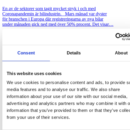
En av de sektorer som tagit mycket stryk i och med
Coronapandemin är bilindustrin. Mars månad var dyster
för branschen i Europa där registreringarna av nya bilar
under månaden gick ned med över 50% procent. Det visar…
Consent
Details
About
Hur lyckas ni med ert segmenteringsarbete?
6 faktorer som bidrar till er framgång. Äg och utgå ifrån ditt eget
kunddata Berika med extern data och brygga ut till marknaden Ta
This website uses cookies
fram likheter och olikheter i kundbasen…
We use cookies to personalise content and ads, to provide s
media features and to analyse our traffic. We also share
information about your use of our site with our social media,
Data till frukost – Webinar 20 mars
advertising and analytics partners who may combine it with o
information that you’ve provided to them or that they’ve colle
Uppdatering 16 mars: Eventet hålls som Webinar Strategic Audience
from your use of their services.
Map – Data bygger insikter, insikter skapar tillväxt Vi kommer att
köra frukostseminariet i Webinar format. Det kommer att vara
möjligt…