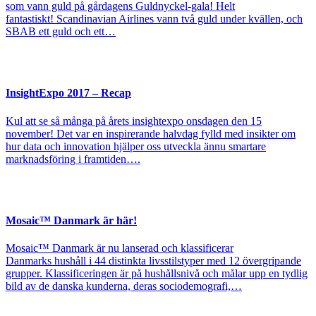
som vann guld på gårdagens Guldnyckel-gala! Helt
fantastiskt! Scandinavian Airlines vann två guld under kvällen, och
SBAB ett guld och ett…
InsightExpo 2017 – Recap
Kul att se så många på årets insightexpo onsdagen den 15
november! Det var en inspirerande halvdag fylld med insikter om
hur data och innovation hjälper oss utveckla ännu smartare
marknadsföring i framtiden….
Mosaic™ Danmark är här!
Mosaic™ Danmark är nu lanserad och klassificerar
Danmarks hushåll i 44 distinkta livsstilstyper med 12 övergripande
grupper. Klassificeringen är på hushållsnivå och målar upp en tydlig
bild av de danska kunderna, deras sociodemografi,…