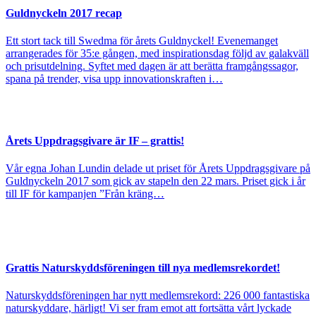
Guldnyckeln 2017 recap
Ett stort tack till Swedma för årets Guldnyckel! Evenemanget
arrangerades för 35:e gången, med inspirationsdag följd av galakväll
och prisutdelning. Syftet med dagen är att berätta framgångssagor,
spana på trender, visa upp innovationskraften i…
Årets Uppdragsgivare är IF – grattis!
Vår egna Johan Lundin delade ut priset för Årets Uppdragsgivare på
Guldnyckeln 2017 som gick av stapeln den 22 mars. Priset gick i år
till IF för kampanjen ”Från kräng…
Grattis Naturskyddsföreningen till nya medlemsrekordet!
Naturskyddsföreningen har nytt medlemsrekord: 226 000 fantastiska
naturskyddare, härligt! Vi ser fram emot att fortsätta vårt lyckade