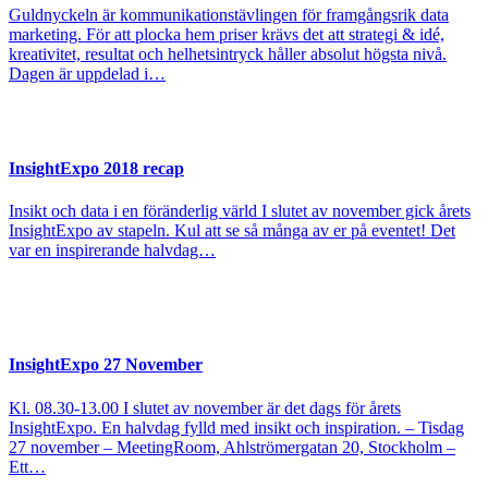
Guldnyckeln är kommunikationstävlingen för framgångsrik data
marketing. För att plocka hem priser krävs det att strategi & idé,
kreativitet, resultat och helhetsintryck håller absolut högsta nivå.
Dagen är uppdelad i…
InsightExpo 2018 recap
Insikt och data i en föränderlig värld I slutet av november gick årets
InsightExpo av stapeln. Kul att se så många av er på eventet! Det
var en inspirerande halvdag…
InsightExpo 27 November
Kl. 08.30-13.00 I slutet av november är det dags för årets
InsightExpo. En halvdag fylld med insikt och inspiration. – Tisdag
27 november – MeetingRoom, Ahlströmergatan 20, Stockholm –
Ett…