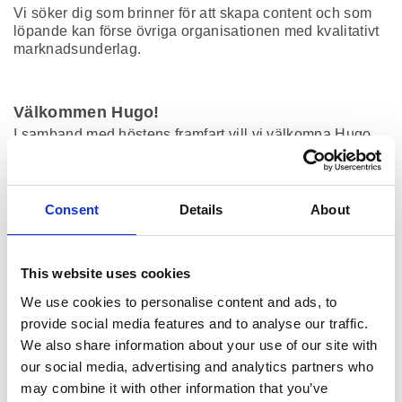
Vi söker dig som brinner för att skapa content och som
löpande kan förse övriga organisationen med kvalitativt
marknadsunderlag.
Välkommen Hugo!
I samband med höstens framfart vill vi välkomna Hugo
Sjöberg, vår nya marknadsanalytiker, till teamet i
Stockholm.
Consent
Details
About
Webbinarie: Hur Tekniska verken flätar
samman målgruppsinsikter och AI för att möta
This website uses cookies
marknadens ökade krav på relevant
We use cookies to personalise content and ads, to
kommunikation
provide social media features and to analyse our traffic.
Få en inblick i hur framtida arbetssätt ser ut när det
We also share information about your use of our site with
kommer till datadrivna konsumentinsikter och AI.
our social media, advertising and analytics partners who
may combine it with other information that you’ve