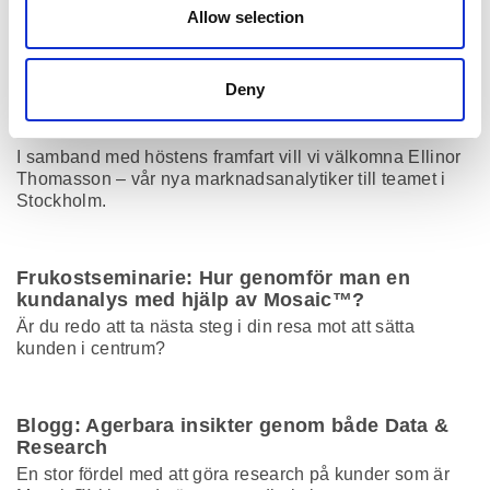
som arbetar med CRM och marknadsföring kan
Allow selection
maximera värdet av din förstapartsdata genom att
integrera den med Mosaic™ data.
Deny
Välkommen Ellinor!
I samband med höstens framfart vill vi välkomna Ellinor
Thomasson – vår nya marknadsanalytiker till teamet i
Stockholm.
Frukostseminarie: Hur genomför man en
kundanalys med hjälp av Mosaic™?
Är du redo att ta nästa steg i din resa mot att sätta
kunden i centrum?
Blogg: Agerbara insikter genom både Data &
Research
En stor fördel med att göra research på kunder som är