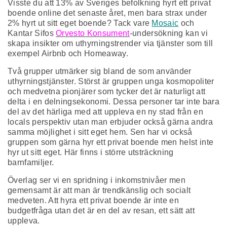
Visste du att 13% av Sveriges befolkning hyrt ett privat
boende online det senaste året, men bara strax under
2% hyrt ut sitt eget boende? Tack vare
Mosaic
och
Kantar Sifos
Orvesto Konsument
-undersökning kan vi
skapa insikter om uthyrningstrender via tjänster som till
exempel Airbnb och Homeaway.
Två grupper utmärker sig bland de som använder
uthyrningstjänster. Störst är gruppen unga kosmopoliter
och medvetna pionjärer som tycker det är naturligt att
delta i en delningsekonomi. Dessa personer tar inte bara
del av det härliga med att uppleva en ny stad från en
locals perspektiv utan man erbjuder också gärna andra
samma möjlighet i sitt eget hem. Sen har vi också
gruppen som gärna hyr ett privat boende men helst inte
hyr ut sitt eget. Här finns i större utsträckning
barnfamiljer.
Överlag ser vi en spridning i inkomstnivåer men
gemensamt är att man är trendkänslig och socialt
medveten. Att hyra ett privat boende är inte en
budgetfråga utan det är en del av resan, ett sätt att
uppleva.