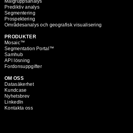
Målgruppsanalys
Prediktiv analys
Segmentering
Prospektering
Områdesanalys och geografisk visualisering
PRODUKTER
Mosaic™
Segmentation Portal™
Samhub
API lösning
Fordonsuppgifter
OM OSS
Datasäkerhet
Kundcase
Nyhetsbrev
LinkedIn
Kontakta oss