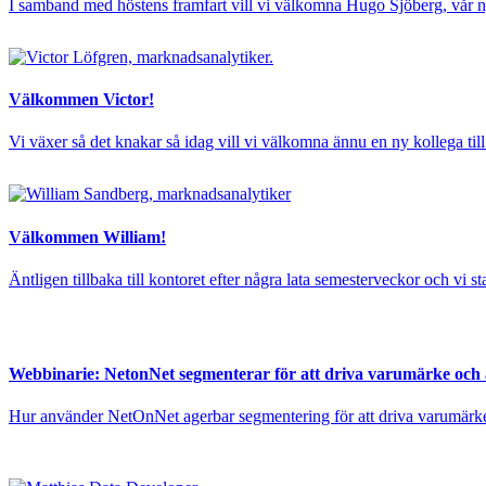
I samband med höstens framfart vill vi välkomna Hugo Sjöberg, vår ny
Välkommen Victor!
Vi växer så det knakar så idag vill vi välkomna ännu en ny kollega t
Välkommen William!
Äntligen tillbaka till kontoret efter några lata semesterveckor och v
Webbinarie: NetonNet segmenterar för att driva varumärke och 
Hur använder NetOnNet agerbar segmentering för att driva varumärk