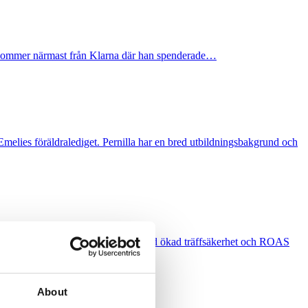
s kommer närmast från Klarna där han spenderade…
elies föräldralediget. Pernilla har en bred utbildningsbakgrund och
git kampanjarbetet till en ny nivå med ökad träffsäkerhet och ROAS
About