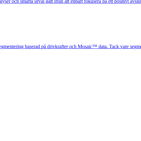
 och smarta urval gått ifrån att enbart fokusera på ett positivt avslut 
gmentering baserad på drivkrafter och Mosaic™ data. Tack vare segment