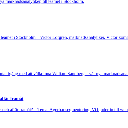
a marknadsanalytiker, till teamet i Stockholm.
ill teamet i Stockholm – Victor Löfgren, marknadsanalytiker. Victor k
i startar igång med att välkomna William Sandberg – vår nya marknadsanal
affär framåt
e och affär framåt? Tema: Agerbar segmentering Vi bjuder in till w