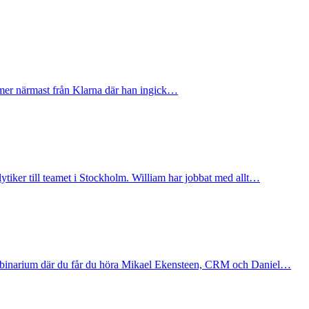
ommer närmast från Klarna där han ingick…
ytiker till teamet i Stockholm. William har jobbat med allt…
ebbinarium där du får du höra Mikael Ekensteen, CRM och Daniel…